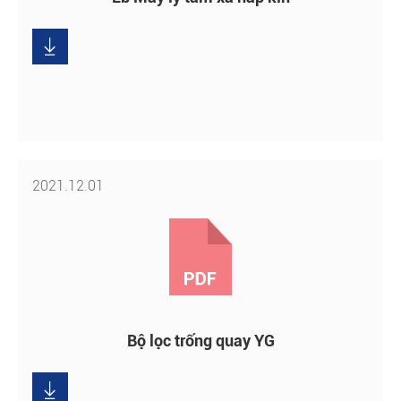
Tải

xuống
2021.12.01
Bộ lọc trống quay YG
Tải

xuống