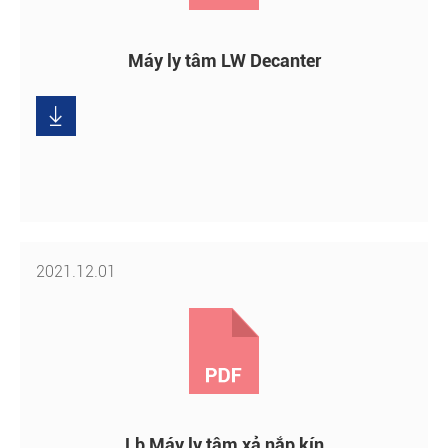
Máy ly tâm LW Decanter
Tải

xuống
2021.12.01
Lb Máy ly tâm xả nắp kín