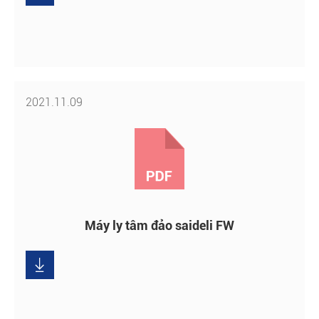
2021.11.09
Máy ly tâm đảo saideli FW
Tải

xuống