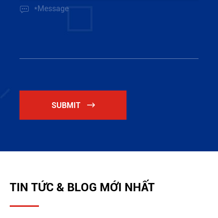

SUBMIT

TIN TỨC & BLOG MỚI NHẤT