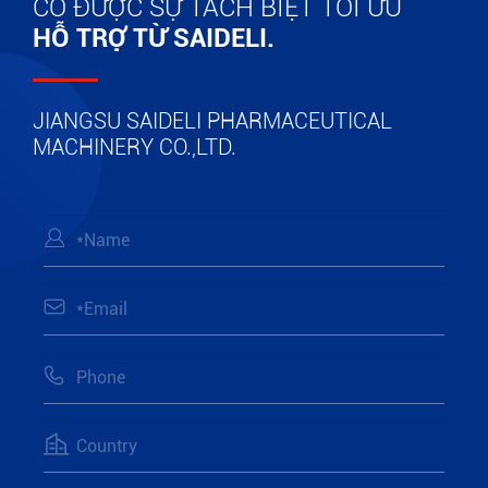
CÓ ĐƯỢC SỰ TÁCH BIỆT TỐI ƯU
HỖ TRỢ TỪ SAIDELI.
JIANGSU SAIDELI PHARMACEUTICAL
MACHINERY CO.,LTD.



