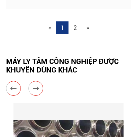
«
1
2
»
MÁY LY TÂM CÔNG NGHIỆP ĐƯỢC
KHUYÊN DÙNG KHÁC

