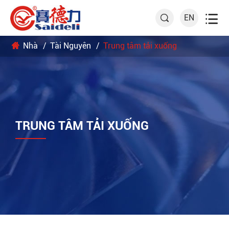

EN

Nhà
Tài Nguyên
Trung tâm tải xuống
TRUNG TÂM TẢI XUỐNG