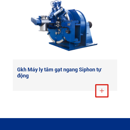
Máy ly tâm xả Nắp Hở toàn bộ nhà ở lbf
Xem thêm
