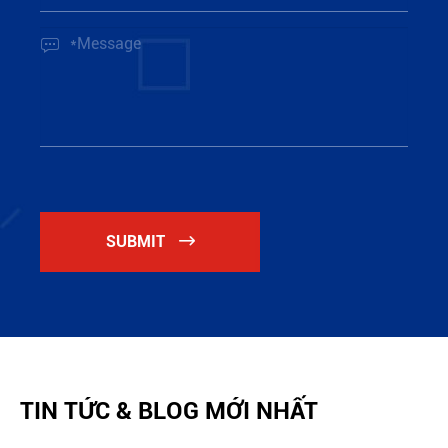

SUBMIT

TIN TỨC & BLOG MỚI NHẤT