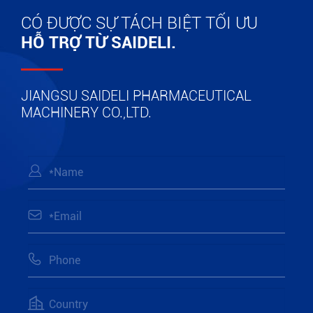
CÓ ĐƯỢC SỰ TÁCH BIỆT TỐI ƯU
HỖ TRỢ TỪ SAIDELI.
JIANGSU SAIDELI PHARMACEUTICAL
MACHINERY CO.,LTD.



