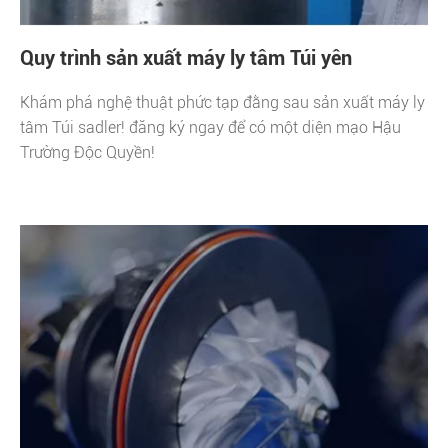
Quy trình sản xuất máy ly tâm Túi yên
Khám phá nghệ thuật phức tạp đằng sau sản xuất máy ly
tâm Túi sadler! đăng ký ngay để có một diện mạo Hậu
Trường Độc Quyền!