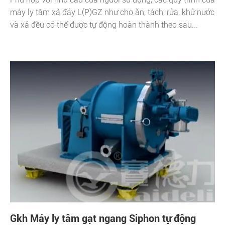
máy ly tâm xả đáy L(P)GZ như cho ăn, tách, rửa, khử nước
và xả đều có thể được tự động hoàn thành theo sau...
Gkh Máy ly tâm gạt ngang Siphon tự động