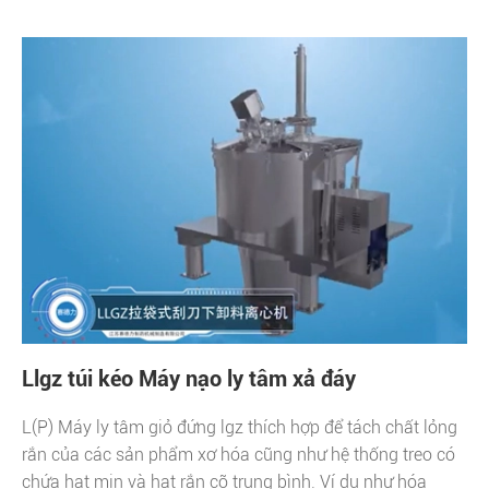
Llgz túi kéo Máy nạo ly tâm xả đáy
L(P) Máy ly tâm giỏ đứng lgz thích hợp để tách chất lỏng
rắn của các sản phẩm xơ hóa cũng như hệ thống treo có
chứa hạt mịn và hạt rắn cỡ trung bình. Ví dụ như hóa