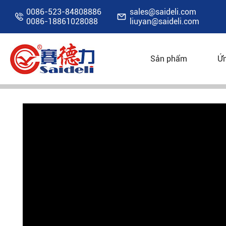
0086-523-84808886
sales@saideli.com


0086-18861028088
liuyan@saideli.com
GIAO HÀNG TỪ INDONE
Sản phẩm
Ứn
Nhà
Tài Nguyên
Video
Giao hàng từ Ind