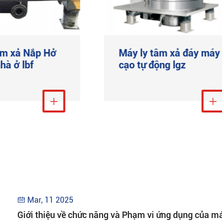
âm xả Nắp Hở
Máy ly tâm xả đáy máy
hà ở lbf
cạo tự động lgz
Xem thêm

Xem thêm

Mar, 11 2025

Giới thiệu về chức năng và Phạm vi ứng dụng của m