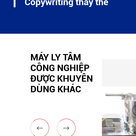
Copywriting thay thế
MÁY LY TÂM
CÔNG NGHIỆP
ĐƯỢC KHUYÊN
DÙNG KHÁC

