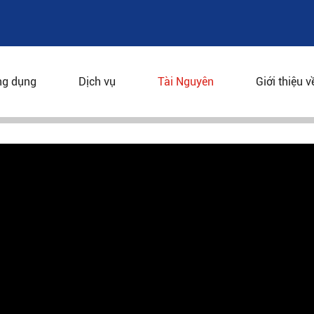
SIA
g dụng
Dịch vụ
Tài Nguyên
Giới thiệu v
onesia