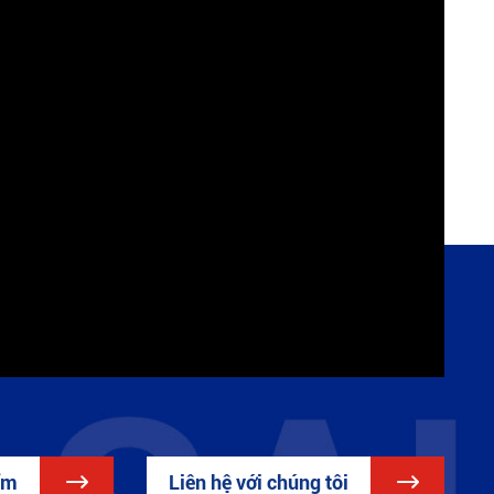
ẩm

Liên hệ với chúng tôi
