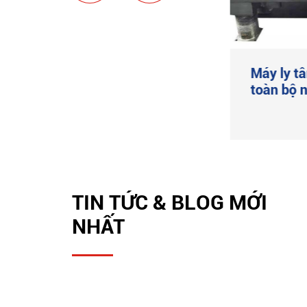
Máy ly tâm nạo ngang
Máy ly t
tự động gkf
toàn bộ n
Xem thêm

TIN TỨC & BLOG MỚI
NHẤT