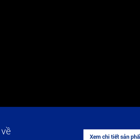
 về
Xem chi tiết sản ph