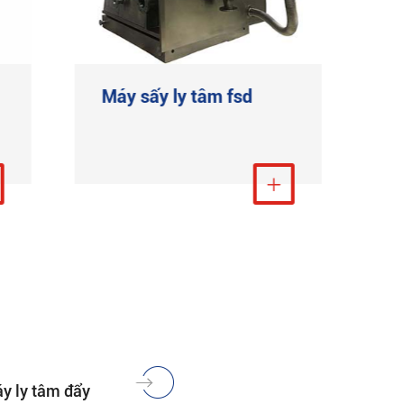
Máy sấy ly tâm fsd
M
đ
Xem thêm

áy ly tâm đẩy