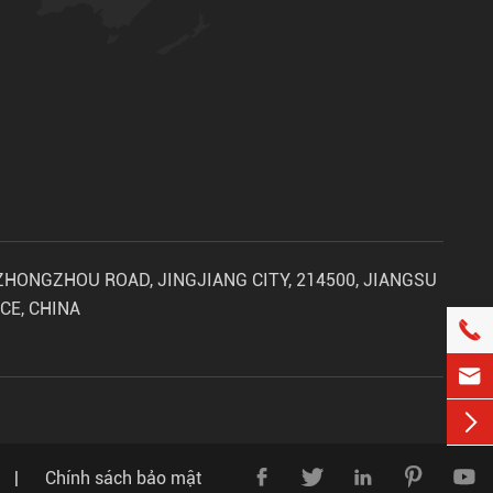
 ZHONGZHOU ROAD, JINGJIANG CITY, 214500, JIANGSU
CE, CHINA








|
Chính sách bảo mật