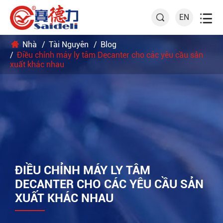

EN

Nhà
Tài Nguyên
Blog
Điều chỉnh máy ly tâm Decanter cho các yêu cầu sản
xuất khác nhau
ĐIỀU CHỈNH MÁY LY TÂM
DECANTER CHO CÁC YÊU CẦU SẢN
XUẤT KHÁC NHAU