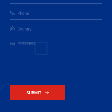



SUBMIT
