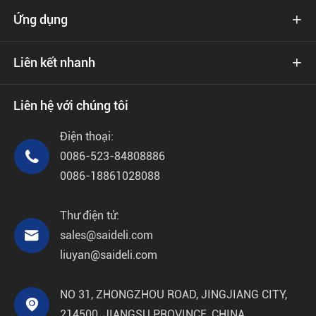
Ứng dụng

Liên kết nhanh

Liên hệ với chúng tôi
Điện thoại:

0086-523-84808886
0086-18861028088
Thư điện tử:

sales@saideli.com
liuyan@saideli.com
NO 31, ZHONGZHOU ROAD, JINGJIANG CITY,

214500, JIANGSU PROVINCE, CHINA