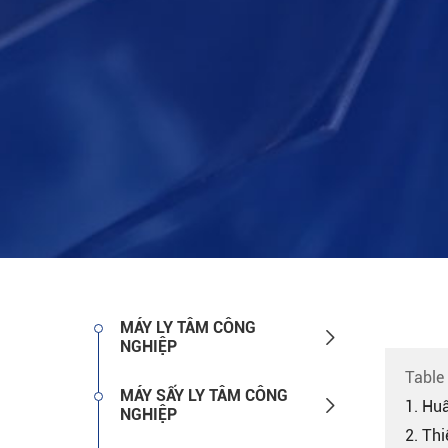
MÁY LY TÂM CÔNG

NGHIỆP
Table
MÁY SẤY LY TÂM CÔNG

1. Hu
NGHIỆP
2. Thi