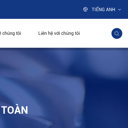

TIẾNG ANH
ề chúng tôi
Liên hệ với chúng tôi

N TOÀN