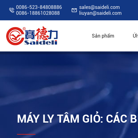
0086-523-84808886
sales@saideli.com


0086-18861028088
liuyan@saideli.com
Sản phẩm
Ứn
Nhà
Tài Nguyên
Blog
Máy ly tâm giỏ: cá
MÁY LY TÂM GIỎ: CÁC 