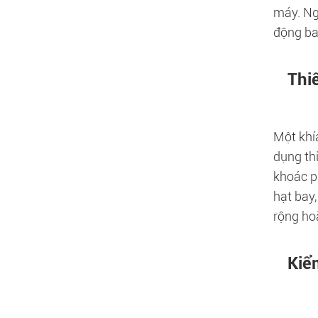
máy. Ng
động ban
Thi
Một khí
dụng th
khoác p
hạt bay
rộng hoặ
Kiể