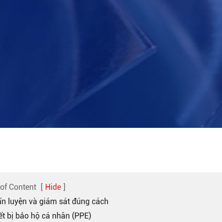
 of Content
[
Hide
]
ấn luyện và giám sát đúng cách
ết bị bảo hộ cá nhân (PPE)