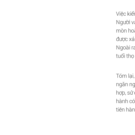
Việc ki
Người v
mòn hoặ
được xác
Ngoài r
tuổi thọ
Tóm lại
ngăn ng
hợp, sử 
hành có
tiên hàn