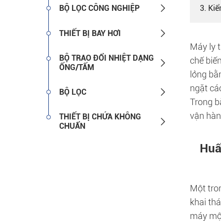

BỘ LỌC CÔNG NGHIỆP
3. Kiể

THIẾT BỊ BAY HƠI
Máy ly 
BỘ TRAO ĐỔI NHIỆT DẠNG
chế biế

ỐNG/TẤM
lỏng bằ
ngặt cá

BỘ LỌC
Trong b
vận hàn
THIẾT BỊ CHỨA KHÔNG

CHUẨN
Huấ
Một tro
khai th
máy một 