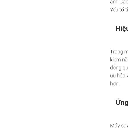
ẩm, Các
Yếu tố t
Hiệ
Trong m
kiệm nă
động qu
ưu hóa 
hơn.
Ứng
Máy sấy