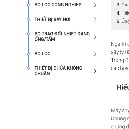

BỘ LỌC CÔNG NGHIỆP
3. Giả
4. Hi

THIẾT BỊ BAY HƠI
5. Ứn
BỘ TRAO ĐỔI NHIỆT DẠNG

ỐNG/TẤM
Ngành c
sấy ly t

BỘ LỌC
Trong B
các hoạ
THIẾT BỊ CHỨA KHÔNG

CHUẨN
Hiể
Máy sấy 
Chúng s
chúng đ