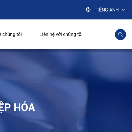

TIẾNG ANH
ề chúng tôi
Liên hệ với chúng tôi

ỆP HÓA