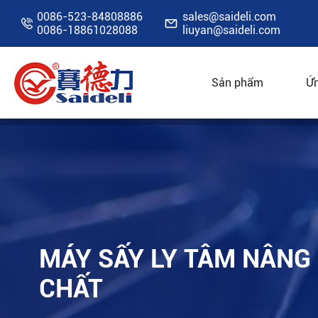
0086-523-84808886
sales@saideli.com


0086-18861028088
liuyan@saideli.com
Sản phẩm
Ứn
Nhà
Tài Nguyên
Blog
Máy sấy ly tâm nâ
MÁY SẤY LY TÂM NÂNG
CHẤT