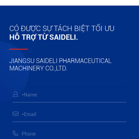
CÓ ĐƯỢC SỰ TÁCH BIỆT TỐI ƯU
HỖ TRỢ TỪ SAIDELI.
JIANGSU SAIDELI PHARMACEUTICAL
MACHINERY CO.,LTD.


