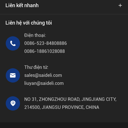
Liên kết nhanh

Liên hệ với chúng tôi
Điện thoại:

0086-523-84808886
0086-18861028088
Thư điện tử:

sales@saideli.com
liuyan@saideli.com
NO 31, ZHONGZHOU ROAD, JINGJIANG CITY,

214500, JIANGSU PROVINCE, CHINA