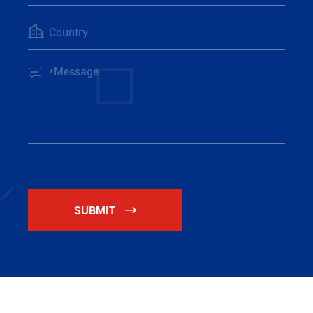


SUBMIT
