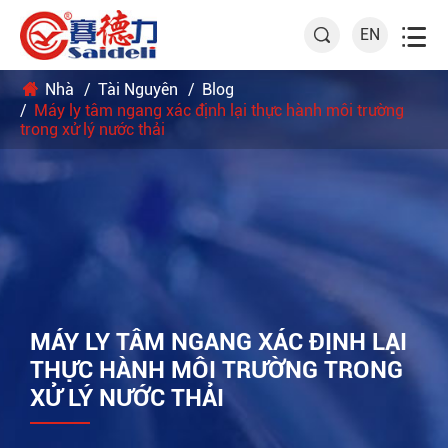

EN

Nhà
Tài Nguyên
Blog
Máy ly tâm ngang xác định lại thực hành môi trường
trong xử lý nước thải
MÁY LY TÂM NGANG XÁC ĐỊNH LẠI
THỰC HÀNH MÔI TRƯỜNG TRONG
XỬ LÝ NƯỚC THẢI