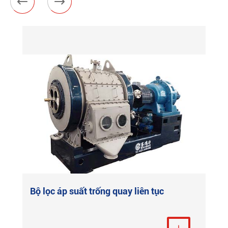


Máy ly tâm đẩy Piston HR