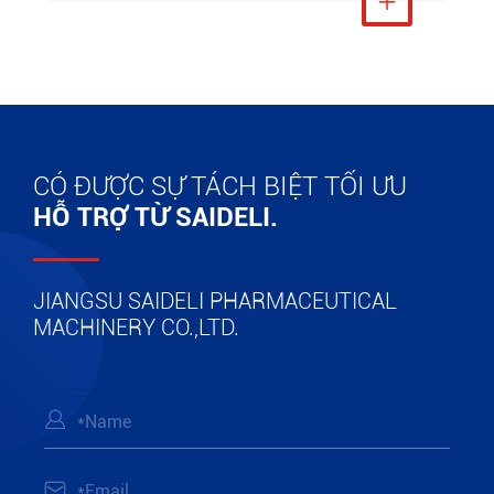
Xem thêm

CÓ ĐƯỢC SỰ TÁCH BIỆT TỐI ƯU
HỖ TRỢ TỪ SAIDELI.
JIANGSU SAIDELI PHARMACEUTICAL
MACHINERY CO.,LTD.

