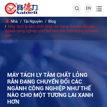

EN

Nhà
Tài Nguyên
Blog
Máy tách ly tâm chất lỏng rắn đang chuyển đổi các
ngành công nghiệp như thế nào cho một tương lai xanh
hơn
MÁY TÁCH LY TÂM CHẤT LỎNG
RẮN ĐANG CHUYỂN ĐỔI CÁC
NGÀNH CÔNG NGHIỆP NHƯ THẾ
NÀO CHO MỘT TƯƠNG LAI XANH
HƠN