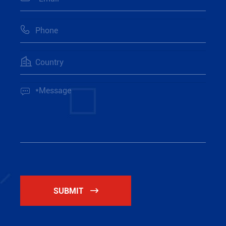



SUBMIT
