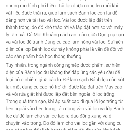
những mô hình phổ biến. Túi lọc được nâng lên mỗi khi
vật liệu được thải ra, giúp làm sạch Bánh lọc còn lại dễ
dàng hơn và tái tạo vải lọc. Vải lọc được lắp đặt trên
thành trống, do đó khó tháo rời và lắp đặt hơn so với máy
ly tâm xả. Có Một Khoảng cách an toàn giữa Dụng cụ cạo
và vải lọc để tránh Dụng cụ cạo làm hỏng vải lọc. Sự hiện
diện của lớp Bánh lọc dư này không phải là vấn đề đối với
các sản phẩm hóa học thông thường.
Tuy nhiên, trong ngành công nghiệp dược phẩm, sự hiện
diện của Bánh lọc dư không thể đáp ứng các yêu cầu để
loại bỏ ô nhiễm giữa các lô. Để làm sạch Bánh lọc còn sót
lại, một dụng cụ cạo hỗ trợ khí được lắp đặt trên Máy cạo
và vòi rửa giật khí được lắp đặt bên ngoài lỗ lọc trống.
Trong quá trình cạo, khí áp suất cao đi qua lỗ lọc trống từ
bên ngoài vào bên trong, tác động vào vải lọc và lớp Bánh
lọc dư để làm cho vải lọc tạo ra dao động xung và di
chuyển vào trong, Do đó làm cho vải lọc gần với dụng cụ