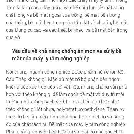
sạch mà không cần mở nắp hoặc chạy máy ly tâm. Trọng
Tâm là làm sạch đáy trống và ghế chịu lực, bề mặt chặn
chất lỏng và bề mặt ngoài của trống, bề mặt bên trong
của trống, bề mặt bên trong của tấm lật và cho ăn, bề mặt
của Dụng cụ cạo và các thiết bị khác, và bề mặt bên trong
của vỏ.
Yêu cầu về khả năng chống ăn mòn và xử lý bề
mặt của máy ly tâm công nghiệp
Nói chung, ngành công nghiệp Dược phẩm nên chọn Kết
Cấu Thép không gỉ. Mặc dù một số bộ phận bên ngoài
không tiếp xúc trực tiếp với vật liệu, nhưng chúng vẫn phù
hợp với thép không gỉ để làm sạch bề mặt và duy trì môi
trường nhà xưởng sạch sẽ. Chọn vật liệu phù hợp như
thép không gỉ, lót nhựa, polytetrafluoroethylene, Titan, vv
theo dữ liệu ăn mòn, tính chất hóa học, nhiệt độ và nồng
độ của chất tách ra. Bề mặt của máy ly tâm công nghiệp
Phải phẳng, chuyển tiếp trơn tru và loại bỏ các góc chết,