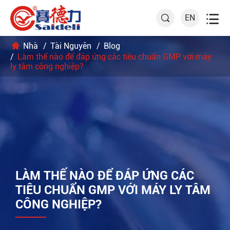

EN

Nhà
Tài Nguyên
Blog
Làm thế nào để đáp ứng các tiêu chuẩn GMP với máy
ly tâm công nghiệp?
LÀM THẾ NÀO ĐỂ ĐÁP ỨNG CÁC
TIÊU CHUẨN GMP VỚI MÁY LY TÂM
CÔNG NGHIỆP?