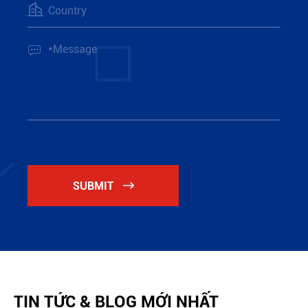


SUBMIT

TIN TỨC & BLOG MỚI NHẤT