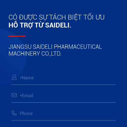
CÓ ĐƯỢC SỰ TÁCH BIỆT TỐI ƯU
HỖ TRỢ TỪ SAIDELI.
JIANGSU SAIDELI PHARMACEUTICAL
MACHINERY CO.,LTD.


