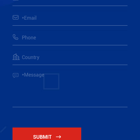




SUBMIT
