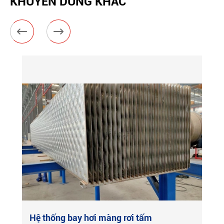
KHUYÊN DÙNG KHÁC


Hệ thống bay hơi màng rơi tấm