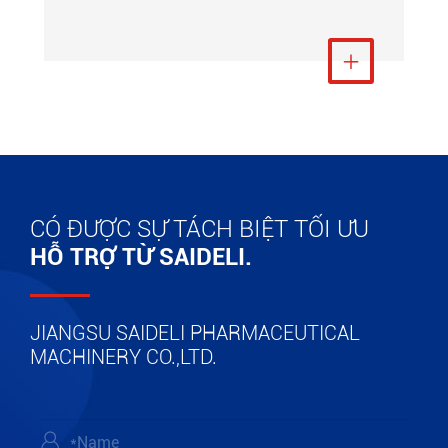
Xem thêm

CÓ ĐƯỢC SỰ TÁCH BIỆT TỐI ƯU
HỖ TRỢ TỪ SAIDELI.
JIANGSU SAIDELI PHARMACEUTICAL
MACHINERY CO.,LTD.
