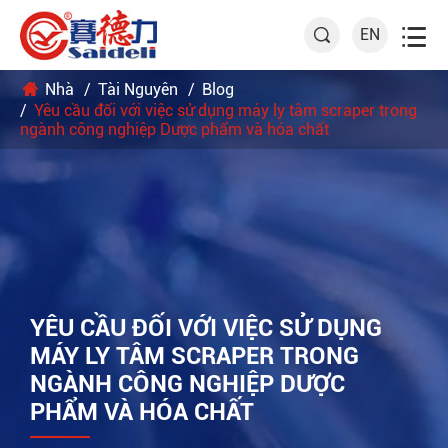

EN

Nhà
Tài Nguyên
Blog
Yêu cầu đối với việc sử dụng máy ly tâm scraper trong
ngành công nghiệp Dược phẩm và hóa chất
YÊU CẦU ĐỐI VỚI VIỆC SỬ DỤNG
MÁY LY TÂM SCRAPER TRONG
NGÀNH CÔNG NGHIỆP DƯỢC
PHẨM VÀ HÓA CHẤT