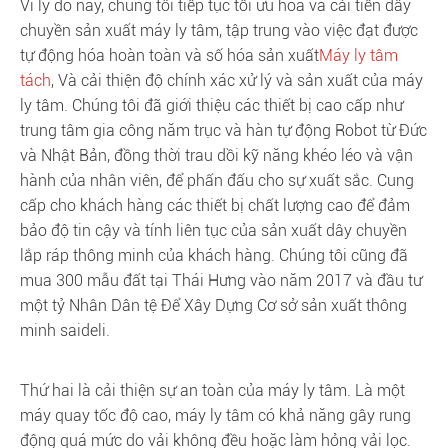
Vì lý do này, chúng tôi tiếp tục tối ưu hóa và cải tiến dây
chuyền sản xuất máy ly tâm, tập trung vào việc đạt được
tự động hóa hoàn toàn và số hóa sản xuất
Máy ly tâm
tách
, Và cải thiện độ chính xác xử lý và sản xuất của máy
ly tâm. Chúng tôi đã giới thiệu các thiết bị cao cấp như
trung tâm gia công năm trục và hàn tự động Robot từ Đức
và Nhật Bản, đồng thời trau dồi kỹ năng khéo léo và vận
hành của nhân viên, để phấn đấu cho sự xuất sắc. Cung
cấp cho khách hàng các thiết bị chất lượng cao để đảm
bảo độ tin cậy và tính liên tục của sản xuất dây chuyền
lắp ráp thông minh của khách hàng. Chúng tôi cũng đã
mua 300 mẫu đất tại Thái Hưng vào năm 2017 và đầu tư
một tỷ Nhân Dân tệ Để Xây Dựng Cơ sở sản xuất thông
minh saideli.
Thứ hai là cải thiện sự an toàn của máy ly tâm. Là một
máy quay tốc độ cao, máy ly tâm có khả năng gây rung
động quá mức do vải không đều hoặc làm hỏng vải lọc.