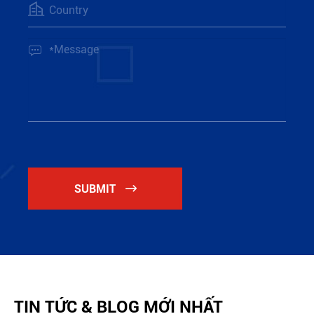


SUBMIT

TIN TỨC & BLOG MỚI NHẤT