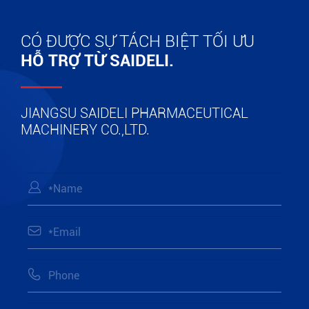
CÓ ĐƯỢC SỰ TÁCH BIỆT TỐI ƯU
HỖ TRỢ TỪ SAIDELI.
JIANGSU SAIDELI PHARMACEUTICAL
MACHINERY CO.,LTD.


