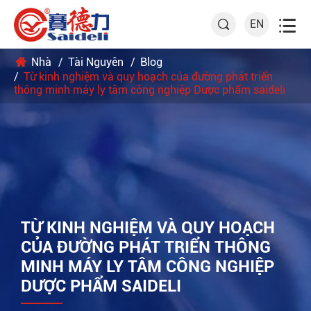

EN

Nhà
Tài Nguyên
Blog
Từ kinh nghiệm và quy hoạch của đường phát triển
thông minh máy ly tâm công nghiệp Dược phẩm saideli
TỪ KINH NGHIỆM VÀ QUY HOẠCH
CỦA ĐƯỜNG PHÁT TRIỂN THÔNG
MINH MÁY LY TÂM CÔNG NGHIỆP
DƯỢC PHẨM SAIDELI