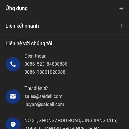
Ứng dụng

Liên kết nhanh

Liên hệ với chúng tôi
Điện thoại:

0086-523-84808886
0086-18861028088
Thư điện tử:

sales@saideli.com
liuyan@saideli.com
NO 31, ZHONGZHOU ROAD, JINGJIANG CITY,

214500, JIANGSU PROVINCE, CHINA