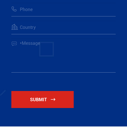



SUBMIT
