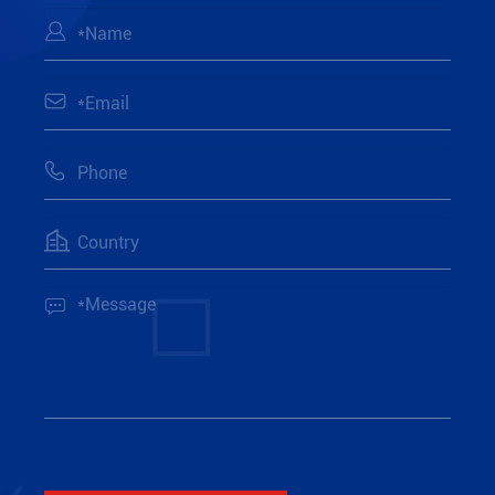




