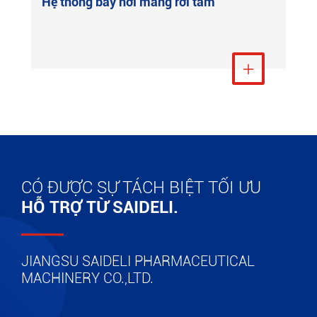
Hệ thống bay hơi màng rơi tấm
Xem thêm

CÓ ĐƯỢC SỰ TÁCH BIỆT TỐI ƯU
HỖ TRỢ TỪ SAIDELI.
JIANGSU SAIDELI PHARMACEUTICAL
MACHINERY CO.,LTD.