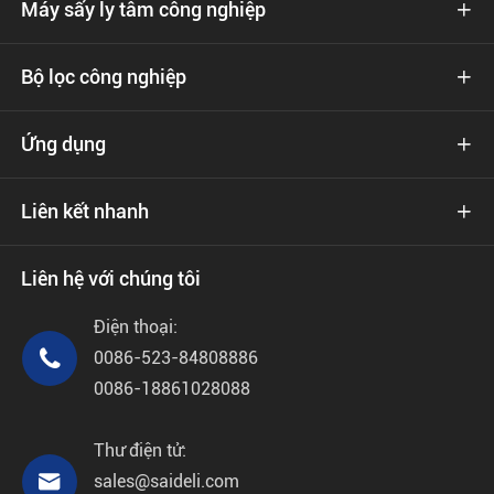
Máy sấy ly tâm công nghiệp

Bộ lọc công nghiệp

Ứng dụng

Liên kết nhanh

Liên hệ với chúng tôi
Điện thoại:

0086-523-84808886
0086-18861028088
Thư điện tử:

sales@saideli.com