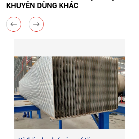
KHUYÊN DÙNG KHÁC

