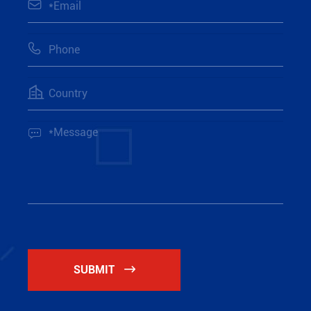




SUBMIT
