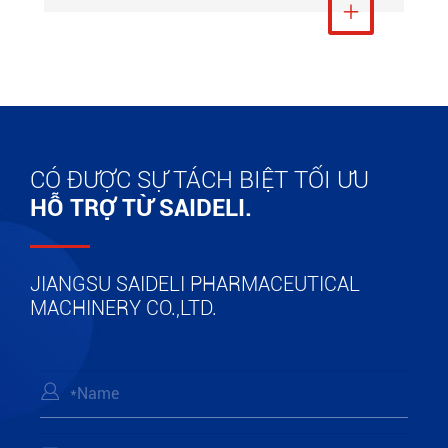
Xem thêm

CÓ ĐƯỢC SỰ TÁCH BIỆT TỐI ƯU
HỖ TRỢ TỪ SAIDELI.
JIANGSU SAIDELI PHARMACEUTICAL
MACHINERY CO.,LTD.
