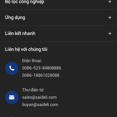
Bộ lọc công nghiệp

Ứng dụng

Liên kết nhanh

Liên hệ với chúng tôi
Điện thoại:

0086-523-84808886
0086-18861028088
Thư điện tử:

sales@saideli.com
liuyan@saideli.com