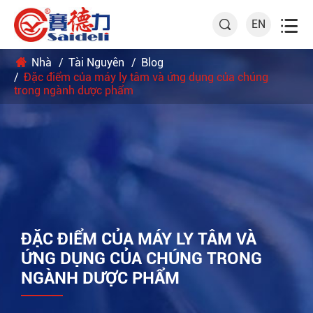

EN

Nhà
Tài Nguyên
Blog
Đặc điểm của máy ly tâm và ứng dụng của chúng
trong ngành dược phẩm
ĐẶC ĐIỂM CỦA MÁY LY TÂM VÀ
ỨNG DỤNG CỦA CHÚNG TRONG
NGÀNH DƯỢC PHẨM