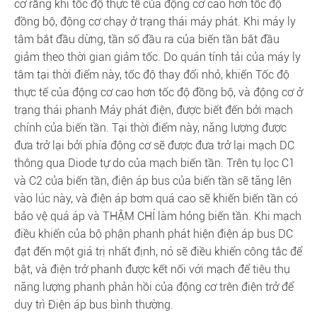
cơ rằng khi tốc độ thực tế của động cơ cao hơn tốc độ
đồng bộ, động cơ chạy ở trạng thái máy phát. Khi máy ly
tâm bắt đầu dừng, tần số đầu ra của biến tần bắt đầu
giảm theo thời gian giảm tốc. Do quán tính tải của máy ly
tâm tại thời điểm này, tốc độ thay đổi nhỏ, khiến Tốc độ
thực tế của động cơ cao hơn tốc độ đồng bộ, và động cơ ở
trạng thái phanh Máy phát điện, được biết đến bởi mạch
chính của biến tần. Tại thời điểm này, năng lượng được
đưa trở lại bởi phía động cơ sẽ được đưa trở lại mạch DC
thông qua Diode tự do của mạch biến tần. Trên tụ lọc C1
và C2 của biến tần, điện áp bus của biến tần sẽ tăng lên
vào lúc này, và điện áp bơm quá cao sẽ khiến biến tần có
bảo vệ quá áp và THẬM CHÍ làm hỏng biến tần. Khi mạch
điều khiển của bộ phận phanh phát hiện điện áp bus DC
đạt đến một giá trị nhất định, nó sẽ điều khiển công tắc để
bật, và điện trở phanh được kết nối với mạch để tiêu thụ
năng lượng phanh phản hồi của động cơ trên điện trở để
duy trì Điện áp bus bình thường.