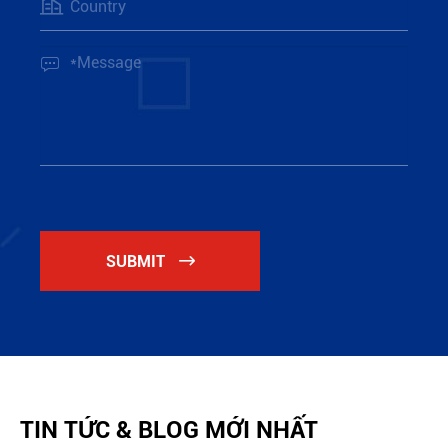


SUBMIT

TIN TỨC & BLOG MỚI NHẤT