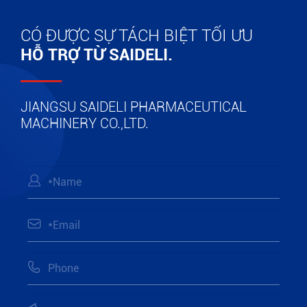
CÓ ĐƯỢC SỰ TÁCH BIỆT TỐI ƯU
HỖ TRỢ TỪ SAIDELI.
JIANGSU SAIDELI PHARMACEUTICAL
MACHINERY CO.,LTD.


