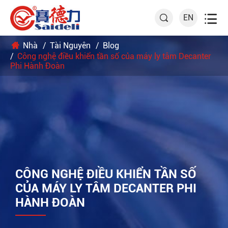

EN

Nhà
Tài Nguyên
Blog
Công nghệ điều khiển tần số của máy ly tâm Decanter
Phi Hành Đoàn
CÔNG NGHỆ ĐIỀU KHIỂN TẦN SỐ
CỦA MÁY LY TÂM DECANTER PHI
HÀNH ĐOÀN